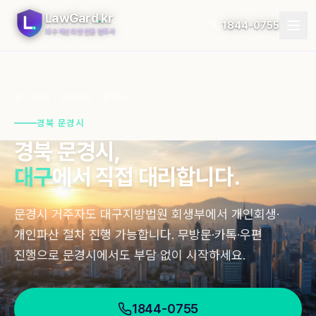
LawGard
.
kr
1844-0755
대구 개인회생 전문 법무사
개인회생
홈
지역
경상북도
문경시
개인파산
경북 문경시
경북
문경시
,
절차
대구
에서 직접 대리합니다.
지역
문경시 거주자도 대구지방법원 회생부에서 개인회생·
자가진단
개인파산 절차 진행 가능합니다. 무방문·카톡·우편
후기
진행으로 문경시에서도 부담 없이 시작하세요.
블로그
1844-0755