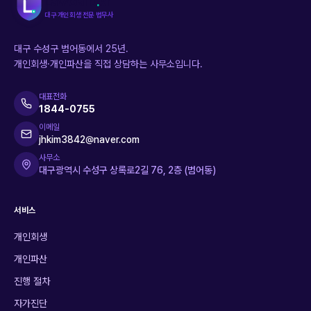
LawGard
.
kr
대구 개인회생 전문 법무사
대구 수성구 범어동에서 25년.
개인회생·개인파산을 직접 상담하는 사무소입니다.
대표전화
1844-0755
이메일
jhkim3842@naver.com
사무소
대구광역시 수성구 상록로2길 76, 2층 (범어동)
서비스
개인회생
개인파산
진행 절차
자가진단