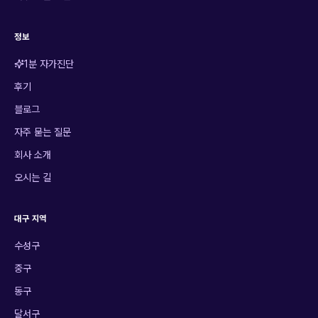
정보
1분 자가진단
후기
블로그
자주 묻는 질문
회사 소개
오시는 길
대구 지역
수성구
중구
동구
달서구