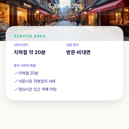
상담 신청
1844-0755
1844-0755
SERVICE AREA
사무소까지
상담 방식
지하철 약 20분
방문·비대면
중구
거주자 특화
지하철 20분
서문시장 자영업자 사례
점심시간 인근 카페 미팅