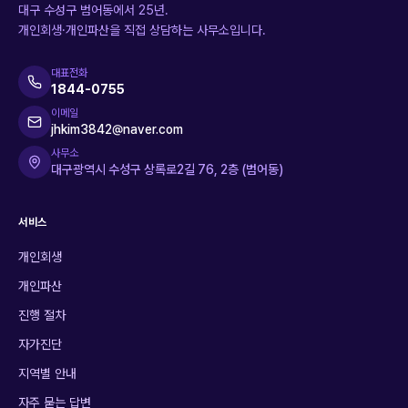
대구 수성구 범어동에서 25년.
개인회생·개인파산을 직접 상담하는 사무소입니다.
대표전화
1844-0755
이메일
jhkim3842@naver.com
사무소
대구광역시 수성구 상록로2길 76, 2층 (범어동)
서비스
개인회생
개인파산
진행 절차
자가진단
지역별 안내
자주 묻는 답변