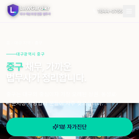
LawGard
.
kr
1844-0755
대구 개인회생 전문 법무사
개인회생
홈
대구 지역
중구
개인파산
대구광역시 중구
중구
채무, 가까운
절차
법무사가 정리합니다.
지역
중구는 대구의 중심이자 가장 오래된 상권. 동성로·
자가진단
서문시장 자영업자 분들이 자주 찾으십니다.
후기
블로그
1분 자가진단