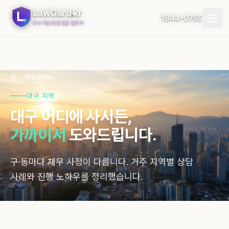
LawGard
.
kr
1844-0755
대구 개인회생 전문 법무사
개인회생
홈
대구 지역
개인파산
대구 지역
절차
대구 어디에 사시든,
가까이서
도와드립니다.
지역
자가진단
구·동마다 채무 사정이 다릅니다. 거주 지역별 상담
사례와 진행 노하우를 정리했습니다.
후기
블로그