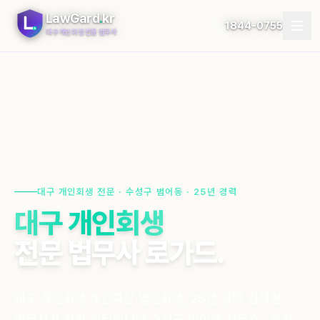
LawGard
.
kr
1844-0755
대구 개인회생 전문 법무사
개인회생
개인파산
절차
지역
대구 개인회생 전문 · 수성구 범어동 · 25년 경력
대구 개인회생
자가진단
전문 법무사 로가드.
후기
블로그
대구 개인회생·개인파산·법인회생, 25년 경력 김재현
법무사가 직접 상담합니다.
수성구 범어동 사무소 · 추심·