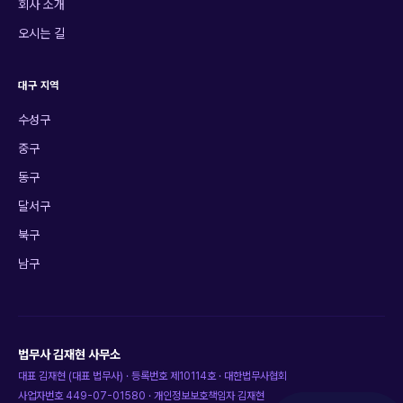
회사 소개
오시는 길
대구 지역
수성구
중구
동구
달서구
북구
남구
법무사 김재현 사무소
대표
김재현
(
대표 법무사
) · 등록번호
제10114호
·
대한법무사협회
사업자번호
449-07-01580
· 개인정보보호책임자
김재현