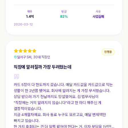
지금은 변제 11개월차예요. 빚이 사라진 건 아닌데 살 만합니다. 한
번 정리한다는 게, 이런 거구나 싶었어요.
채무
탕감
사유
1.4
억
82
%
사업실패
2026-03-12
진행중
달서구 S씨, 30대 직장인
직장에 알려질까 가장 두려웠는데
카드 5장이 다 한도까지 갔습니다. 매달 카드값을 카드값으로 막는
생활이 한 2년쯤 됐어요. 회사에 알려지는 게 가장 무서웠습니다.
상담 받으러 가기 전날까지도 망설였어요. 김 법무사님이
"직장에는 거의 알려지지 않습니다"라고 한 마디 해주신 게
결정적이었습니다.
지금 4개월차예요. 회사 동료 누구도 모르고요, 매달 변제액만
빠지고 있습니다.
한 가지 후회되는 건 더 일찍 왔어야 한다는 거. 이자 부담을 1년만