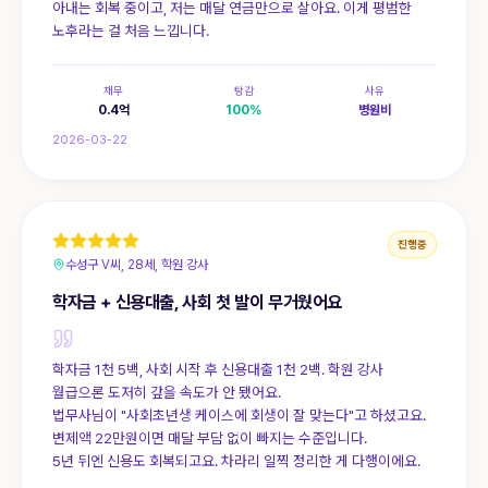
아내는 회복 중이고, 저는 매달 연금만으로 살아요. 이게 평범한
노후라는 걸 처음 느낍니다.
채무
탕감
사유
0.4
억
100
%
병원비
2026-03-22
진행중
수성구 V씨, 28세, 학원 강사
학자금 + 신용대출, 사회 첫 발이 무거웠어요
학자금 1천 5백, 사회 시작 후 신용대출 1천 2백. 학원 강사
월급으론 도저히 갚을 속도가 안 됐어요.
법무사님이 "사회초년생 케이스에 회생이 잘 맞는다"고 하셨고요.
변제액 22만원이면 매달 부담 없이 빠지는 수준입니다.
5년 뒤엔 신용도 회복되고요. 차라리 일찍 정리한 게 다행이에요.