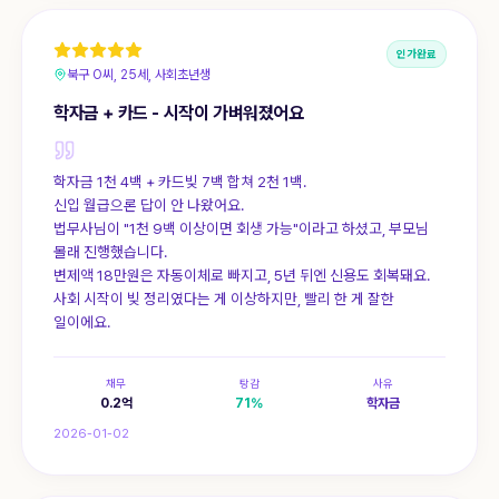
인가완료
북구 O씨, 25세, 사회초년생
학자금 + 카드 - 시작이 가벼워졌어요
학자금 1천 4백 + 카드빚 7백 합쳐 2천 1백.
신입 월급으론 답이 안 나왔어요.
법무사님이 "1천 9백 이상이면 회생 가능"이라고 하셨고, 부모님
몰래 진행했습니다.
변제액 18만원은 자동이체로 빠지고, 5년 뒤엔 신용도 회복돼요.
사회 시작이 빚 정리였다는 게 이상하지만, 빨리 한 게 잘한
일이에요.
채무
탕감
사유
0.2
억
71
%
학자금
2026-01-02