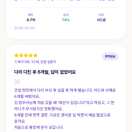
더 안고 있었어도 1천만원은 더 깔렸을 거예요.
채무
탕감
사유
0.7
억
76
%
카드론
2026-03-05
면책완료
북구 X씨, 52세, 건설 일용직
다리 다친 후 6개월, 답이 없었어요
건설 현장에서 다리 부상 후 일을 못 하게 됐습니다. 카드와 사채로
6개월 버텼어요.
김 법무사님께 처음 갔을 때 "파산이 답입니다"라고 하셨고, 그 한
마디가 무거웠지만 정확했어요.
8개월 만에 면책 결정. 지금은 경비원 일 하면서 매달 월급으로
살아요.
처음으로 통장에 돈이 모입니다.