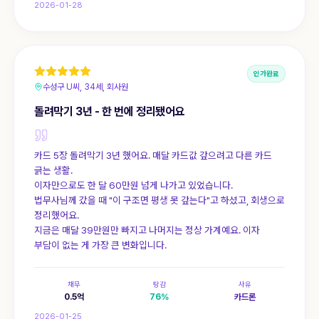
2026-01-28
인가완료
수성구 U씨, 34세, 회사원
돌려막기 3년 - 한 번에 정리됐어요
카드 5장 돌려막기 3년 했어요. 매달 카드값 갚으려고 다른 카드
긁는 생활.
이자만으로도 한 달 60만원 넘게 나가고 있었습니다.
법무사님께 갔을 때 "이 구조면 평생 못 갚는다"고 하셨고, 회생으로
정리했어요.
지금은 매달 39만원만 빠지고 나머지는 정상 가계예요. 이자
부담이 없는 게 가장 큰 변화입니다.
채무
탕감
사유
0.5
억
76
%
카드론
2026-01-25