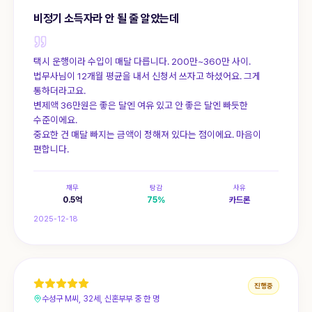
비정기 소득자라 안 될 줄 알았는데
택시 운행이라 수입이 매달 다릅니다. 200만~360만 사이.
법무사님이 12개월 평균을 내서 신청서 쓰자고 하셨어요. 그게
통하더라고요.
변제액 36만원은 좋은 달엔 여유 있고 안 좋은 달엔 빠듯한
수준이에요.
중요한 건 매달 빠지는 금액이 정해져 있다는 점이에요. 마음이
편합니다.
채무
탕감
사유
0.5
억
75
%
카드론
2025-12-18
진행중
수성구 M씨, 32세, 신혼부부 중 한 명