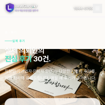
LawGard
.
kr
1844-0755
대구 개인회생 전문 법무사
개인회생
홈
후기
개인파산
실제 후기
실제 의뢰인의
절차
진심 후기
30건.
지역
직장인·자영업자·은퇴자·청년 — 다양한 사정의 후기를
자가진단
익명 처리해 공유드립니다. 매월 새 후기가 추가됩니다.
후기
블로그