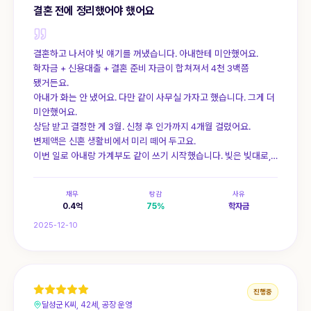
결혼 전에 정리했어야 했어요
결혼하고 나서야 빚 얘기를 꺼냈습니다. 아내한테 미안했어요.
학자금 + 신용대출 + 결혼 준비 자금이 합쳐져서 4천 3백쯤
됐거든요.
아내가 화는 안 냈어요. 다만 같이 사무실 가자고 했습니다. 그게 더
미안했어요.
상담 받고 결정한 게 3월. 신청 후 인가까지 4개월 걸렸어요.
변제액은 신혼 생활비에서 미리 떼어 두고요.
이번 일로 아내랑 가계부도 같이 쓰기 시작했습니다. 빚은 빚대로,
가계는 가계대로 정리되는 중이에요.
채무
탕감
사유
0.4
억
75
%
학자금
2025-12-10
진행중
달성군 K씨, 42세, 공장 운영