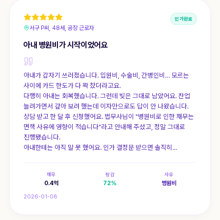
인가완료
서구 P씨, 48세, 공장 근로자
아내 병원비가 시작이었어요
아내가 갑자기 쓰러졌습니다. 입원비, 수술비, 간병인비… 모르는
사이에 카드 한도가 다 꽉 찼더라고요.
다행히 아내는 회복했습니다. 그런데 빚은 그대로 남았어요. 잔업
늘려가면서 갚아 보려 했는데 이자만으로도 답이 안 나왔습니다.
상담 받고 한 달 후 신청했어요. 법무사님이 "병원비로 인한 채무는
면책 사유에 영향이 적습니다"라고 안내해 주셨고, 정말 그대로
진행됐습니다.
아내한테는 아직 말 못 했어요. 인가 결정문 받으면 솔직히
말하려고요.
채무
탕감
사유
0.4
억
72
%
병원비
2026-01-08