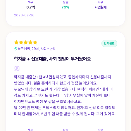
채무
탕감
사유
0.7
억
79
%
사업실패
2026-02-26
인가완료
북구 H씨, 29세, 사회초년생
학자금 + 신용대출, 사회 첫발이 무거웠어요
학자금 대출만 1천 4백만원이었고, 졸업하자마자 신용대출까지
받았습니다. 결혼 준비하다가 한도가 점점 늘어났어요.
부모님께 상의 못 드린 게 가장 컸습니다. 솔직히 처음엔 "내가 이
정도 가지고…" 싶기도 했는데, 막상 사무실에 앉아 계산해 보니
이자만으로도 평생 못 갚을 구조였더라고요.
월 22만원 변제는 부담스럽지 않았어요. 인가 후 신용 회복 일정도
미리 안내받아서, 5년 뒤엔 대출 받을 수 있게 됩니다. 그게 컸어요.
채무
탕감
사유