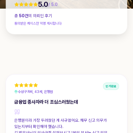
5.0
/ 5.0
상담 신청
1844-0755
총
50
건
의 의뢰인 후기
동의받은 케이스만 익명 게시합니다
인가완료
수성구 R씨, 43세, 은행원
금융업 종사자라 더 조심스러웠는데
은행원이라 가장 두려웠던 게 사규였어요. 채무 신고 의무가
있는지부터 확인해야 했습니다.
김 법무사님이 인사규정 살펴보시고 "본인 부서는 신고 의무