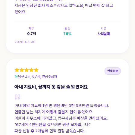
지금은 안정된 회사 청소부장으로 일하고요, 매달 변제 잘 되고
있어요.
채무
탕감
사유
0.7
억
76
%
사업실패
2026-03-30
면책완료
남구 Z씨, 67세, 연금수급자
아내 치료비, 끝까지 못 갚을 줄 알았어요
아내 항암 치료에 1년 반 병원비만 3천 9백만원 들었습니다.
연금만 받는 처지에 어떻게 갚을지 답이 없었어요.
아들이 사무소에 데려갔고, 법무사님은 파산을 권하셨어요.
"67세에 4천만원을 갚으려면 평생 모자랍니다."
파산 신청 후 7개월에 면책 결정 받았습니다.