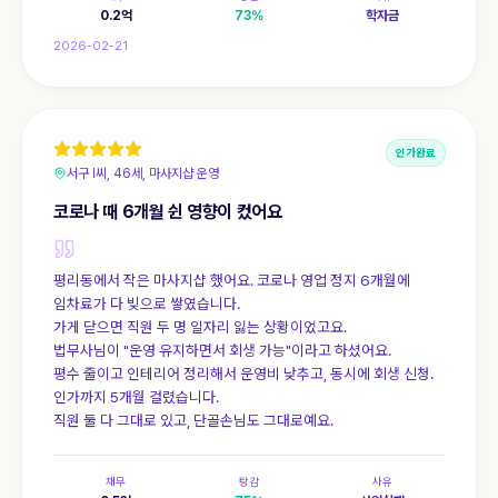
0.2
억
73
%
학자금
2026-02-21
인가완료
서구 I씨, 46세, 마사지샵 운영
코로나 때 6개월 쉰 영향이 컸어요
평리동에서 작은 마사지샵 했어요. 코로나 영업 정지 6개월에
임차료가 다 빚으로 쌓였습니다.
가게 닫으면 직원 두 명 일자리 잃는 상황이었고요.
법무사님이 "운영 유지하면서 회생 가능"이라고 하셨어요.
평수 줄이고 인테리어 정리해서 운영비 낮추고, 동시에 회생 신청.
인가까지 5개월 걸렸습니다.
직원 둘 다 그대로 있고, 단골손님도 그대로예요.
채무
탕감
사유