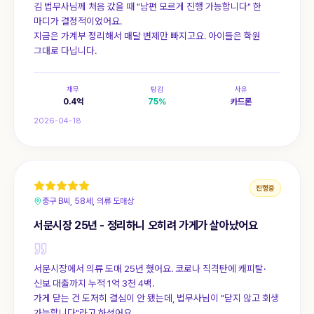
김 법무사님께 처음 갔을 때 "남편 모르게 진행 가능합니다" 한
마디가 결정적이었어요.
지금은 가계부 정리해서 매달 변제만 빠지고요. 아이들은 학원
그대로 다닙니다.
채무
탕감
사유
0.4
억
75
%
카드론
2026-04-18
진행중
중구 B씨, 58세, 의류 도매상
서문시장 25년 - 정리하니 오히려 가게가 살아났어요
서문시장에서 의류 도매 25년 했어요. 코로나 직격탄에 캐피탈·
신보 대출까지 누적 1억 3천 4백.
가게 닫는 건 도저히 결심이 안 됐는데, 법무사님이 "닫지 않고 회생
가능합니다"라고 하셨어요.