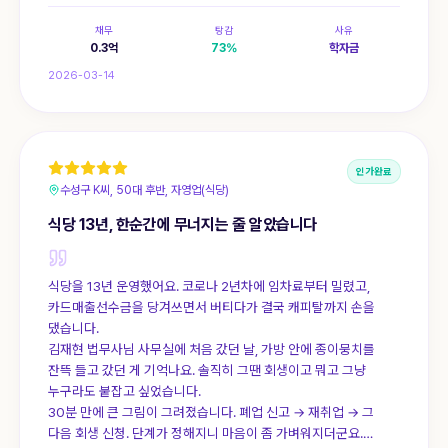
채무
탕감
사유
0.3
억
73
%
학자금
2026-03-14
인가완료
수성구 K씨, 50대 후반, 자영업(식당)
식당 13년, 한순간에 무너지는 줄 알았습니다
식당을 13년 운영했어요. 코로나 2년차에 임차료부터 밀렸고,
카드매출선수금을 당겨쓰면서 버티다가 결국 캐피탈까지 손을
댔습니다.
김재현 법무사님 사무실에 처음 갔던 날, 가방 안에 종이뭉치를
잔뜩 들고 갔던 게 기억나요. 솔직히 그땐 회생이고 뭐고 그냥
누구라도 붙잡고 싶었습니다.
30분 만에 큰 그림이 그려졌습니다. 폐업 신고 → 재취업 → 그
다음 회생 신청. 단계가 정해지니 마음이 좀 가벼워지더군요.