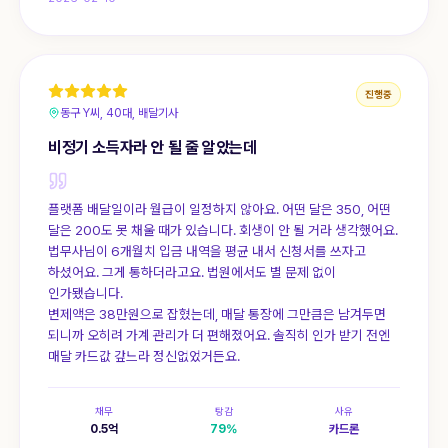
진행중
동구 Y씨, 40대, 배달기사
비정기 소득자라 안 될 줄 알았는데
플랫폼 배달일이라 월급이 일정하지 않아요. 어떤 달은 350, 어떤
달은 200도 못 채울 때가 있습니다. 회생이 안 될 거라 생각했어요.
법무사님이 6개월치 입금 내역을 평균 내서 신청서를 쓰자고
하셨어요. 그게 통하더라고요. 법원에서도 별 문제 없이
인가됐습니다.
변제액은 38만원으로 잡혔는데, 매달 통장에 그만큼은 남겨두면
되니까 오히려 가계 관리가 더 편해졌어요. 솔직히 인가 받기 전엔
매달 카드값 갚느라 정신없었거든요.
채무
탕감
사유
0.5
억
79
%
카드론