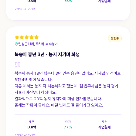
0.5
억
75
%
사업실패
2026-02-18
진행중
달성군 H씨, 55세, 과수농가
복숭아 흉년 3년 - 농지 지키며 회생
복숭아 농사 18년 했는데 3년 연속 흉년이었어요. 자재값·인건비로
8천 4백 빚이 됐습니다.
다른 데서는 농지 다 처분하라고 했는데, 김 법무사님은 농지 평가
시뮬레이션부터 하셨어요.
결과적으로 90% 농지 유지하며 회생 인가받았습니다.
올해는 작황이 좋네요. 매달 변제도 잘 들어가고 있어요.
채무
탕감
사유
0.8
억
77
%
사업실패
2026-02-10