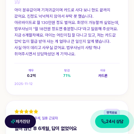
아이 분유값이며 기저귀값이며 카드로 사다 보니 한도 끝까지
갔어요. 친정도 넉넉하지 않아서 부탁 못 했습니다.
아르바이트로 월 130만원 정도 벌어요. 회생이 가능할까 싶었는데,
법무사님이 "월 18만원 정도면 충분합니다"라고 말씀해 주셨어요.
지금 6개월차예요. 아이는 어린이집 잘 다니고 있고, 저는 카드값
압박 없이 월급 받아 사는 게 얼마나 큰 일인지 알게 됐습니다.
사실 아이 데리고 사무실 갔어요. 법무사님이 사탕 하나
쥐어주시면서 상담하셨던 게 기억나요.
채무
탕감
사유
0.2
억
71
%
카드론
2025-11-12
면책완료
서구 D씨, 58세, 일용 근로자
자가진단
24시 상담
일이 끊긴 후 6개월, 답이 없었어요