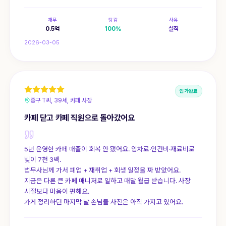
채무
탕감
사유
0.5
억
100
%
실직
2026-03-05
인가완료
중구 T씨, 39세, 카페 사장
카페 닫고 카페 직원으로 돌아갔어요
5년 운영한 카페 매출이 회복 안 됐어요. 임차료·인건비·재료비로
빚이 7천 3백.
법무사님께 가서 폐업 + 재취업 + 회생 일정을 짜 받았어요.
지금은 다른 큰 카페 매니저로 일하고 매달 월급 받습니다. 사장
시절보다 마음이 편해요.
가게 정리하던 마지막 날 손님들 사진은 아직 가지고 있어요.