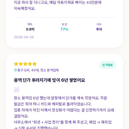
지금 회사 잘 다니고요, 매달 자동이체로 빠지는 43만원에
익숙해졌어요.
채무
탕감
사유
0.6
억
77
%
투자
2026-04-05
인가완료
동구 Q씨, 49세, 청소 용역업체
용역 단가 후려치기에 빚이 6년 쌓였어요
청소 용역업 6년 했는데 원청에서 단가를 계속 깎였어요. 직원
월급은 줘야 하니 카드와 캐피탈로 돌려막았습니다.
업종 자체가 마진 박해서 정상화가 어렵다는 걸 인정하기까지 오래
걸렸어요.
사무소에서 "회생 + 사업 정리"를 함께 짜 주셨고, 폐업 → 재취업
→ 신청 순서로 진행했습니다.