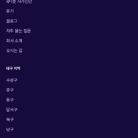
1분 자가진단
후기
블로그
자주 묻는 질문
회사 소개
오시는 길
대구 지역
수성구
중구
동구
달서구
북구
남구