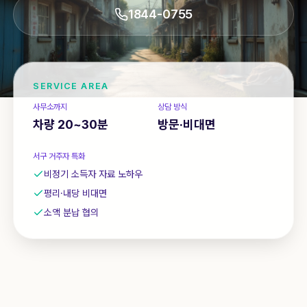
상담 신청
1844-0755
1844-0755
SERVICE AREA
사무소까지
상담 방식
차량 20~30분
방문·비대면
서구
거주자 특화
비정기 소득자 자료 노하우
평리·내당 비대면
소액 분납 협의