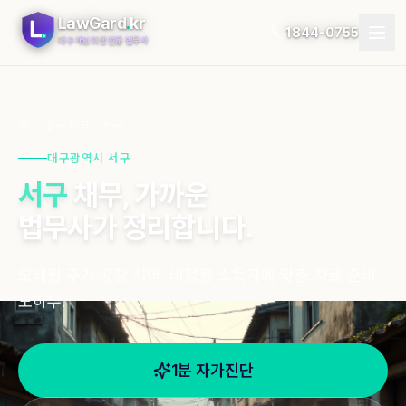
LawGard
.
kr
1844-0755
대구 개인회생 전문 법무사
개인회생
홈
대구 지역
서구
개인파산
대구광역시 서구
서구
채무, 가까운
절차
법무사가 정리합니다.
지역
오래된 주거·공장 지역. 비정형 소득자에 맞춘 자료 준비
자가진단
노하우.
후기
블로그
1분 자가진단