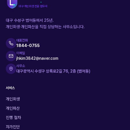
LawGard
.
kr
대구 개인회생 전문 법무사
대구 수성구 범어동에서 25년.
개인회생·개인파산을 직접 상담하는 사무소입니다.
대표전화
1844-0755
이메일
jhkim3842@naver.com
사무소
대구광역시 수성구 상록로2길 76, 2층 (범어동)
서비스
개인회생
개인파산
진행 절차
자가진단