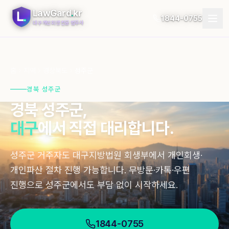
LawGard
.
kr
1844-0755
대구 개인회생 전문 법무사
개인회생
홈
지역
경상북도
성주군
개인파산
경북 성주군
경북
성주군
,
절차
대구
에서 직접 대리합니다.
지역
성주군 거주자도 대구지방법원 회생부에서 개인회생·
자가진단
개인파산 절차 진행 가능합니다. 무방문·카톡·우편
후기
진행으로 성주군에서도 부담 없이 시작하세요.
블로그
1844-0755