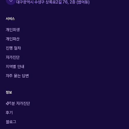
대구광역시 수성구 상록로2길 76, 2층 (범어동)
서비스
개인회생
개인파산
진행 절차
자가진단
지역별 안내
자주 묻는 답변
정보
1분 자가진단
후기
블로그