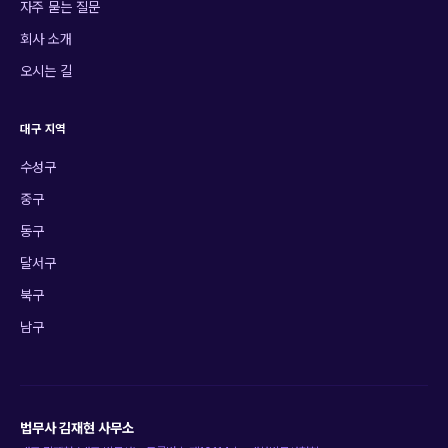
자주 묻는 질문
회사 소개
오시는 길
대구 지역
수성구
중구
동구
달서구
북구
남구
법무사 김재현 사무소