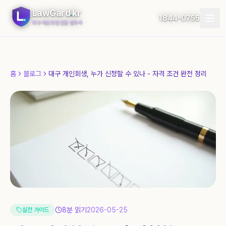
LawGard
.
kr
1844-0755
대구 개인회생 전문 법무사
개인회생
홈
블로그
대구 개인회생, 누가 신청할 수 있나 - 자격 조건 완전 정리
개인파산
절차
지역
자가진단
후기
블로그
8
분 읽기
2026-05-25
실전 가이드