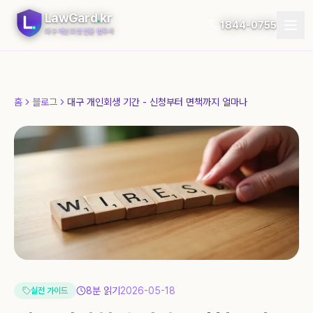
LawGard
.
kr
1844-0755
대구 개인회생 전문 법무사
개인회생
홈
블로그
대구 개인회생 기간 - 신청부터 면책까지 얼마나
개인파산
절차
지역
자가진단
후기
블로그
8
분 읽기
2026-05-18
실전 가이드