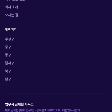
회사 소개
오시는 길
대구 지역
수성구
중구
동구
달서구
북구
남구
법무사 김재현 사무소
대표
김재현
(
대표 법무사
) · 등록번호
제10114호
·
대한법무사협회