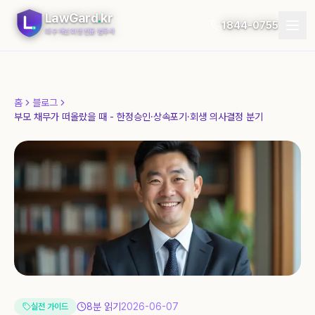
LawGard
.
kr
1844-0755
대구 개인회생 전문 법무사
개인회생
홈
블로그
개인파산
부모 채무가 떠올랐을 때 - 한정승인·상속포기·회생 의사결정 분기
절차
지역
자가진단
후기
블로그
8
분 읽기
2026-06-07
실전 가이드