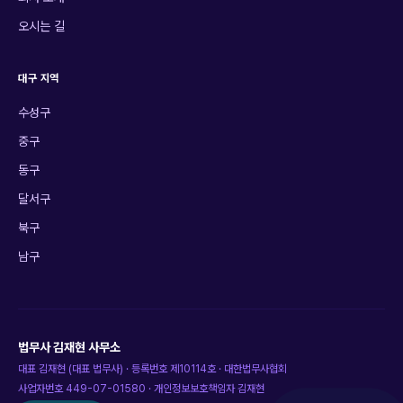
오시는 길
대구 지역
수성구
중구
동구
달서구
북구
남구
법무사 김재현 사무소
대표
김재현
(
대표 법무사
) · 등록번호
제10114호
·
대한법무사협회
사업자번호
449-07-01580
· 개인정보보호책임자
김재현