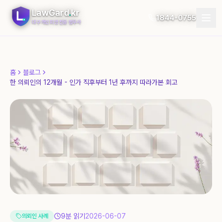
LawGard
.
kr
1844-0755
대구 개인회생 전문 법무사
개인회생
홈
블로그
개인파산
한 의뢰인의 12개월 - 인가 직후부터 1년 후까지 따라가본 회고
절차
지역
자가진단
후기
블로그
9
분 읽기
2026-06-07
의뢰인 사례