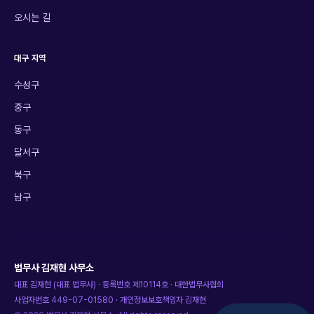
오시는 길
대구 지역
수성구
중구
동구
달서구
북구
남구
법무사 김재현 사무소
대표
김재현
(
대표 법무사
) · 등록번호
제10114호
·
대한법무사협회
사업자번호
449-07-01580
· 개인정보보호책임자
김재현