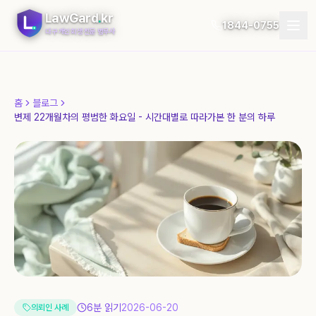
LawGard
.
kr
1844-0755
대구 개인회생 전문 법무사
개인회생
홈
블로그
개인파산
변제 22개월차의 평범한 화요일 - 시간대별로 따라가본 한 분의 하루
절차
지역
자가진단
후기
블로그
6
분 읽기
2026-06-20
의뢰인 사례